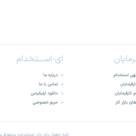
ـرمایان
ای-اســـتخدام
هی استخدام
درباره ما
رفرمایان
تماس با ما
 کارفرمایان
دانلود اپلیکیشن
ای بازار کار
حریم خصوصی
کلیه حقوق برای «ای استخدام» محفوظ بود