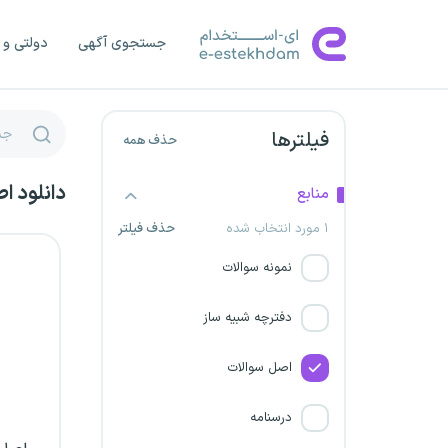
شرکت بادبان دریای ساحل قشم
جستجوی آگهی
دولتی و 
شرکت همکاران فولاد اهورا
مدیریت تولید برق شهید مفتح
فیلترها
حذف همه
شهرداری کرمان
دانلود ا
منابع
شرکت حفاظتی و مراقبتی
۱ مورد انتخاب شده
حذف فیلتر
ناظمان میثاق خراسان
نمونه سوالات
شرکت امیدآوران پارسا
دفترچه شبیه ساز
شهرداری قزوین
اصل سوالات
شهرداری زنجان
درسنامه