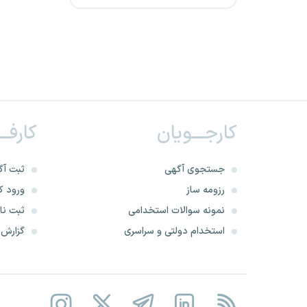
شرکت پتروپالایش میرداماد‌
صفه
شرکت توزیع نیروی برق استان
ایلام
کارجـــویان
کارفــ
شهرداری خوزستان
شرکت کشت و صنعت امام
جستجوی آگهی
ثبت آگ
خمینی
رزومه ساز
ورود کا
نمونه سوالات استخدامی
ثبت نام
شرکت پتروشیمی دالاهو
استخدام دولتی و سراسری
گزارش‌ه
شهرداری خراسان شمالی
شرکت مهندسین باختر مشاور