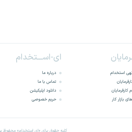
ـرمایان
ای-اســـتخدام
هی استخدام
درباره ما
رفرمایان
تماس با ما
 کارفرمایان
دانلود اپلیکیشن
ای بازار کار
حریم خصوصی
کلیه حقوق برای «ای استخدام» محفوظ بود