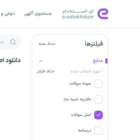
شرکت سهند راه ریل
جستجوی آگهی
دولتی و 
شرکت توزیع نیروی برق خراسان
جنوبی
فیلترها
حذف همه
شهرداری لرستان
دانلود ا
منابع
شرکت برق ­رسانی فدک شهرکرد
۱ مورد انتخاب شده
حذف فیلتر
نمونه سوالات
شرکت‌های توزیع نیروی برق
دفترچه شبیه ساز
شهرداری کهگیلویه و بویر احمد
اصل سوالات
شرکت گهرزمین سیرجان
درسنامه
پیمانکار طرح تولید کاغذ از آهک