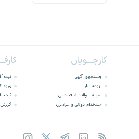
الکترونیک قضایی
پتروشیمی شازند
پتروشیمی تبریز
بیمه ایران
کارجـــویان
کارفــ
پالایش نفت لاوان
جستجوی آگهی
ثبت آگ
سازمان امور اراضی کشور
رزومه ساز
ورود کا
نمونه سوالات استخدامی
ثبت نام
شرکت پتروشیمی شیراز
استخدام دولتی و سراسری
گزارش‌ه
سازمان جنگلها و مراتع
شرکت صنایع پتروشیمی سبلان