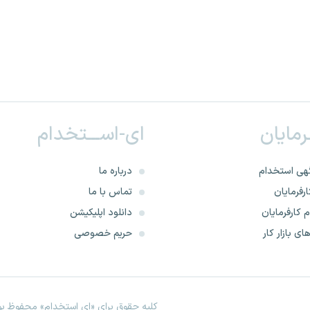
ـرمایان
ای-اســـتخدام
هی استخدام
درباره ما
رفرمایان
تماس با ما
 کارفرمایان
دانلود اپلیکیشن
ای بازار کار
حریم خصوصی
کلیه حقوق برای «ای استخدام» محفوظ بود