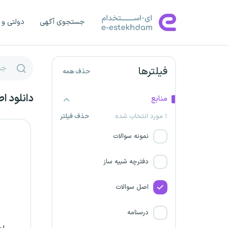
استانداری قم
جستجوی آگهی
دولتی و 
دریافت پروانه تاسیس موسسه
داوری و میانجی گری
فیلترها
حذف همه
استانداری فارس
دانلود ا
منابع
سازمان آموزش فنی و حرفه ای
۱ مورد انتخاب شده
حذف فیلتر
کشور
نمونه سوالات
استانداری خراسان رضوی
دفترچه شبیه ساز
وزارت تعاون، کار و رفاه اجتماعی
اصل سوالات
استانداری اصفهان
درسنامه