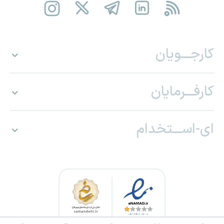
کارجـــویان
کارفـــرمایان
ای-اســـتخدام