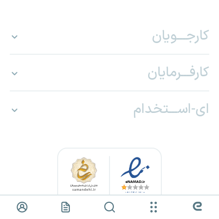
کارجـــویان
کارفـــرمایان
ای-اســـتخدام