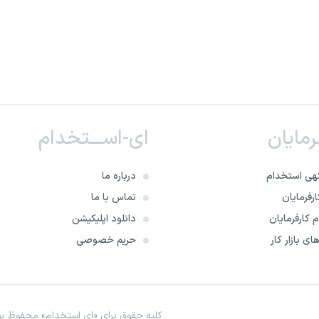
ـرمایان
ای-اســـتخدام
هی استخدام
درباره ما
رفرمایان
تماس با ما
 کارفرمایان
دانلود اپلیکیشن
ای بازار کار
حریم خصوصی
کلیه حقوق برای «ای استخدام» محفوظ بود