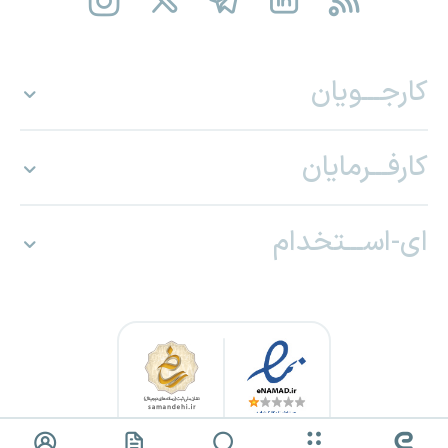
کارجـــویان
کارفـــرمایان
ای-اســـتخدام