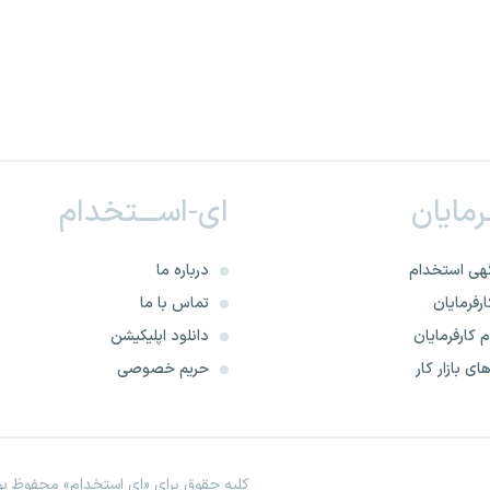
ـرمایان
ای-اســـتخدام
هی استخدام
درباره ما
رفرمایان
تماس با ما
 کارفرمایان
دانلود اپلیکیشن
ای بازار کار
حریم خصوصی
کلیه حقوق برای «ای استخدام» محفوظ بود