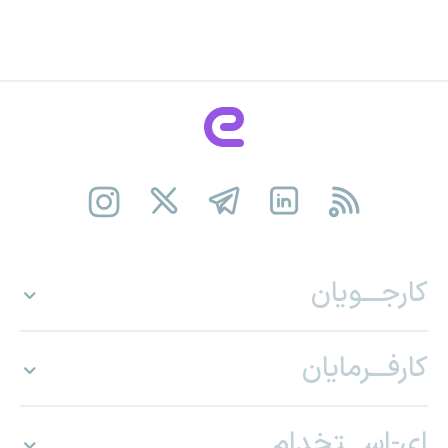
کارجـــویان
کارفـــرمایان
ای-اســـتخدام