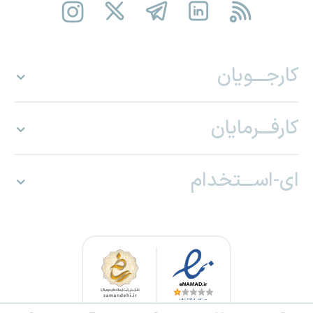
کارجـــویان
کارفـــرمایان
ای-اســـتخدام