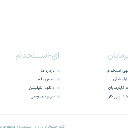
ـرمایان
ای-اســـتخدام
هی استخدام
درباره ما
رفرمایان
تماس با ما
 کارفرمایان
دانلود اپلیکیشن
ای بازار کار
حریم خصوصی
کلیه حقوق برای «ای استخدام» محفوظ بود