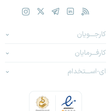
کارجـــویان
کارفـــرمایان
ای-اســـتخدام