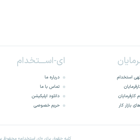
ـرمایان
ای-اســـتخدام
هی استخدام
درباره ما
رفرمایان
تماس با ما
 کارفرمایان
دانلود اپلیکیشن
ای بازار کار
حریم خصوصی
کلیه حقوق برای «ای استخدام» محفوظ بود