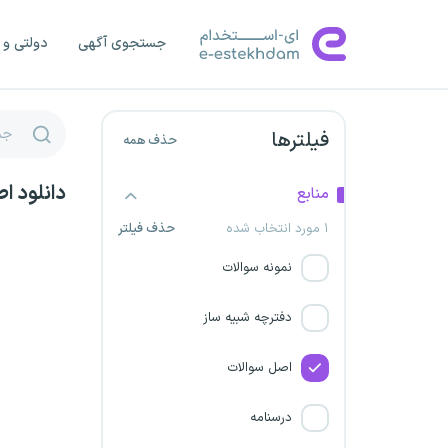
شرکت پخش فراورده های نفتی
جستجوی آگهی
دولتی و 
منطقه هرمزگان
پتروشیمی هنگام و آپادانا خلیج
فیلترها
حذف همه
فارس
دانلود ا
منابع
شرکت نفت بهران
۱ مورد انتخاب شده
حذف فیلتر
اورژانس اجتماعی فارس و
نمونه سوالات
سنندج
دفترچه شبیه ساز
پتروشیمی جم
اصل سوالات
فراخوان تاسیس دفاتر خدمات
الکترونیک قضایی
درسنامه