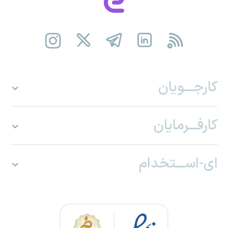
کارجـــویان
کارفـــرمایان
ای-اســـتخدام