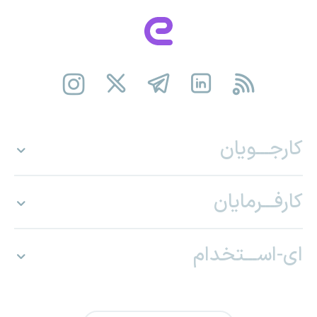
کارجـــویان
کارفـــرمایان
ای-اســـتخدام