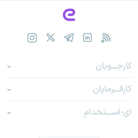
کارجـــویان
کارفـــرمایان
ای-اســـتخدام