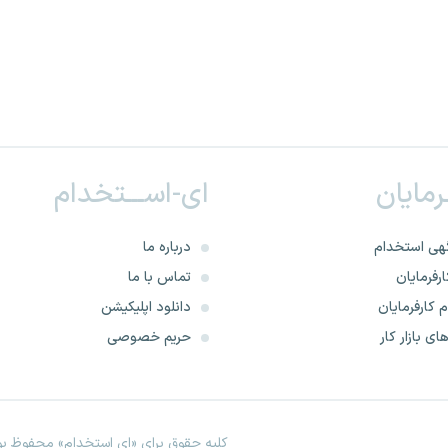
ـرمایان
ای-اســـتخدام
هی استخدام
درباره ما
رفرمایان
تماس با ما
 کارفرمایان
دانلود اپلیکیشن
ای بازار کار
حریم خصوصی
کلیه حقوق برای «ای استخدام» محفوظ بود