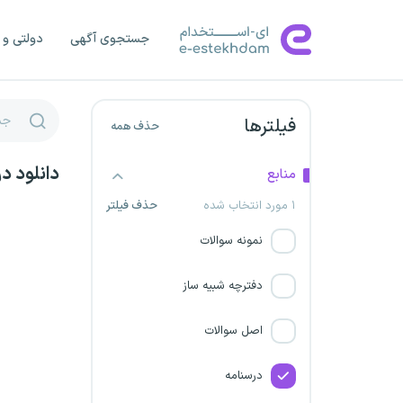
استانداری سیستان و بلوچستان
جستجوی آگهی
دولتی و 
شرکت فرآورده های نسوز آذر
استانداری البرز
فیلترها
حذف همه
استانداری هرمزگان
دانلود د
منابع
فراخوان تاسیس دفاتر خدمات
۱ مورد انتخاب شده
حذف فیلتر
سلامت
نمونه سوالات
استانداری لرستان
دفترچه شبیه ساز
شرکت توسعه و مدیریت بنادر و
فرودگاه های کیش
اصل سوالات
استانداری کهگیلویه و بویراحمد
درسنامه