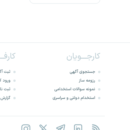
استانداری ایلام
شرکت عرش افروز سپاهان
استانداری آذربایجان غربی
کارجـــویان
کارفــ
شرکت مشانیک
خبرگزاری ایرنا
جستجوی آگهی
ثبت آگ
رزومه ساز
ورود کا
استانداری یزد
نمونه سوالات استخدامی
ثبت نام
استخدام دولتی و سراسری
گزارش‌ه
استانداری مرکزی
شرکت ملی گاز ایران
استانداری گیلان