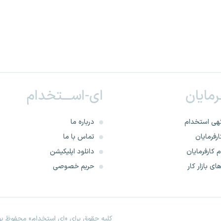
ـرمایان
ای-اســـتخدام
هی استخدام
درباره ما
رفرمایان
تماس با ما
 کارفرمایان
دانلود اپلیکیشن
ای بازار کار
حریم خصوصی
کلیه حقوق برای «ای استخدام» محفوظ بود