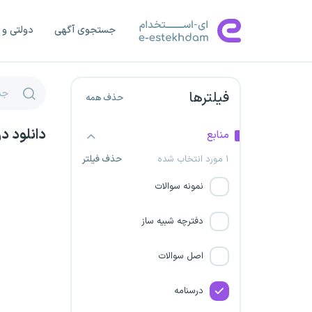
شهرداری خراسان رضوی
جستجوی آگهی
دولتی و 
پتروشیمی ارغوان گستر ایلام
خلیج فارس
شهرداری اصفهان
فیلترها
حذف همه
دانشگاه علمی کاربردی
دانلود د
منابع
۱ مورد انتخاب شده
حذف فیلتر
پتروشیمی صدف خلیج‌فارس
نمونه سوالات
شهرداری چهارمحال و بختیاری
دفترچه شبیه ساز
شرکت داوین گستر پاژ
اصل سوالات
شرکت راه اندازی و بهره برداری
صنایع نفت (اویکو)
درسنامه