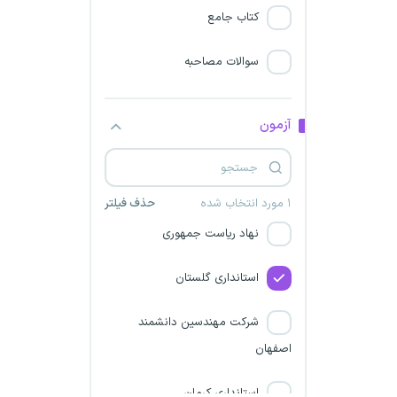
شرکت چدن کویر خاوران
کتاب جامع
انستیتو پاستور ایران
سوالات مصاحبه
استانداری تهران
آزمون
استانداری همدان
استانداری مازندران
۱ مورد انتخاب شده
حذف فیلتر
نهاد ریاست جمهوری
استانداری گلستان
شرکت مهندسین دانشمند
اصفهان
استانداری کرمان