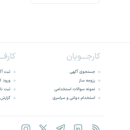
استانداری قزوین
استانداری زنجان
کارخانه قند یاسوج
کارجـــویان
کارفــ
استانداری خراسان جنوبی
شرکت عدالت توسعه شمال
جستجوی آگهی
ثبت آگ
رزومه ساز
ورود کا
استانداری بوشهر
نمونه سوالات استخدامی
ثبت نام
استخدام دولتی و سراسری
گزارش‌ه
استانداری آذربایجان شرقی
شرکت سیمان قاین
استانداری سیستان و بلوچستان