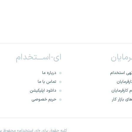
ـرمایان
ای-اســـتخدام
هی استخدام
درباره ما
رفرمایان
تماس با ما
 کارفرمایان
دانلود اپلیکیشن
ای بازار کار
حریم خصوصی
کلیه حقوق برای «ای استخدام» محفوظ بود