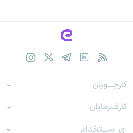
کارجـــویان
کارفـــرمایان
ای-اســـتخدام