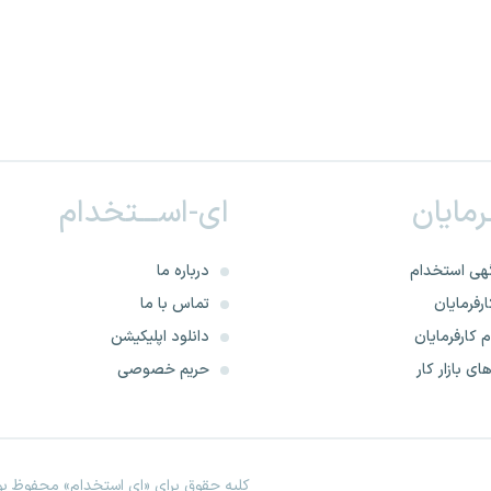
ـرمایان
ای-اســـتخدام
هی استخدام
درباره ما
رفرمایان
تماس با ما
 کارفرمایان
دانلود اپلیکیشن
ای بازار کار
حریم خصوصی
کلیه حقوق برای «ای استخدام» محفوظ بود