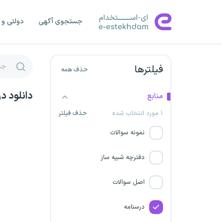
ناظمان میثاق خراسان
جستجوی آگهی
دولتی و 
شرکت امیدآوران پارسا
شهرداری قزوین
فیلترها
حذف همه
شهرداری زنجان
دانلود د
منابع
شرکت نیک آوای سپاهان
۱ مورد انتخاب شده
حذف فیلتر
نمونه سوالات
شرکت توزیع برق استان
مازندران
دفترچه شبیه ساز
شهرداری خراسان جنوبی
اصل سوالات
شرکت توزیع برق خراسان
درسنامه
رضوی