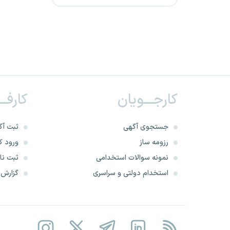
شرکت آذرخش انتقال نیرو
شرکت همیاران نظم و امنیت
آفرینان کرمانشاه
شرکت توزیع برق فارس
کارجـــویان
کارفــ
شهرداری البرز
جستجوی آگهی
ثبت آگ
کارگشای وحدت ایساتیس
رزومه ساز
ورود کا
نمونه سوالات استخدامی
ثبت نام
شرکت سیمان صوفیان
استخدام دولتی و سراسری
گزارش‌ه
شرکت برق استان قم
شهرداری هرمزگان