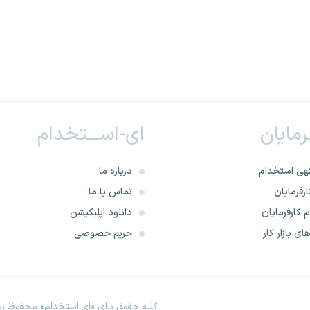
ـرمایان
ای-اســـتخدام
هی استخدام
درباره ما
رفرمایان
تماس با ما
 کارفرمایان
دانلود اپلیکیشن
ای بازار کار
حریم خصوصی
کلیه حقوق برای «ای استخدام» محفوظ بود