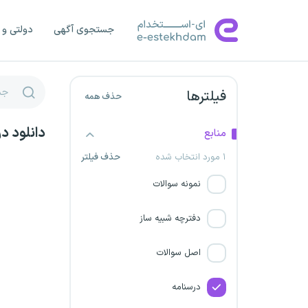
راه آهن جمهوری اسلامی ایران
جستجوی آگهی
دولتی و 
بانک ایران زمین
فیلترها
حذف همه
شرکت هواپیمایی جمهوری
اسلامی ایران هما
دانلود د
منابع
شرکت گهر انرژی سیرجان
۱ مورد انتخاب شده
حذف فیلتر
نمونه سوالات
بانک سرمایه
دفترچه شبیه ساز
شرکت صنعتی و معدنی
چادرملو
اصل سوالات
موسسه حسابرسی تامین
درسنامه
اجتماعی