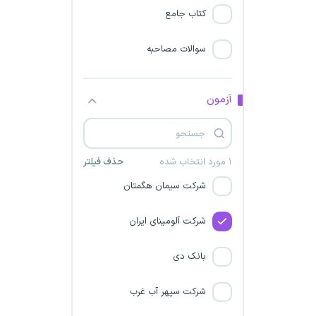
کتاب جامع
شرکت پارس سویچ
سوالات مصاحبه
شرکت صنایع چوب و کاغذ
مازندران
آزمون
شرکت زغال سنگ پروده طبس
شرکت آتیه سازان آوین
۱ مورد انتخاب شده
حذف فیلتر
شرکت سیمان هگمتان
شرکت آلومینای ایران
بانک دی
شرکت سپهر آب غرب