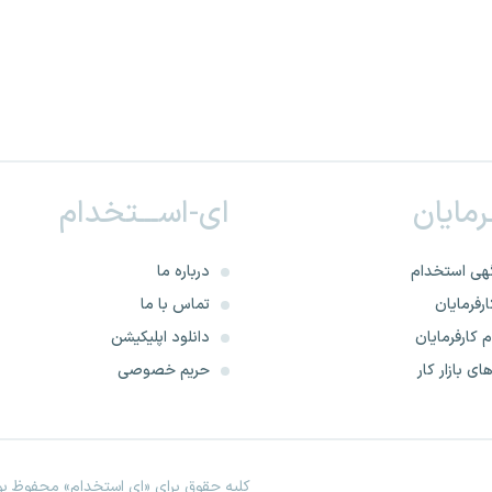
ـرمایان
ای-اســـتخدام
هی استخدام
درباره ما
رفرمایان
تماس با ما
 کارفرمایان
دانلود اپلیکیشن
ای بازار کار
حریم خصوصی
کلیه حقوق برای «ای استخدام» محفوظ بود