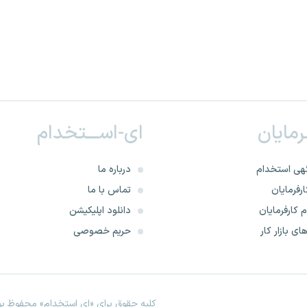
ـرمایان
ای-اســـتخدام
هی استخدام
درباره ما
رفرمایان
تماس با ما
 کارفرمایان
دانلود اپلیکیشن
ای بازار کار
حریم خصوصی
کلیه حقوق برای «ای استخدام» محفوظ بود