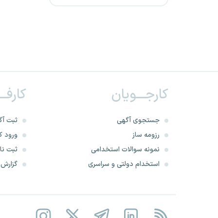
مدیریت تولید برق منتظر قائم
دهیاری های کشور
موسسه خدمات حفاظتی و
مراقبتی توسعه امنیت برهان
کارجـــویان
کارفــ
سیمان آبیک
جستجوی آگهی
ثبت آگ
شرکت نیرو نصر آرمان
رزومه ساز
ورود کا
نمونه سوالات استخدامی
ثبت نام
هلدینگ پتروفرهنگ
استخدام دولتی و سراسری
گزارش‌ه
نیروی انتظامی
صنایع سیمان غرب