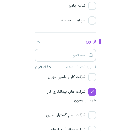
کتاب جامع
کمیته امداد (شمساما)
سوالات مصاحبه
شرکت مادر تخصصی تولید
نیروی برق حرارتی
آزمون
مدیران جوان دولتی
شرکت گهرامداد
۱ مورد انتخاب شده
حذف فیلتر
شرکت کار و تامین تهران
شرکت های پیمانکاری گاز
خراسان رضوی
شرکت نظم گستران مبین
شرکت فولاد آرند لنجان