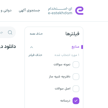
کارگزاران گمرکی
جستجوی آگهی
دولتی و 
شرکت برق استان مرکزی
فیلترها
حذف همه
شرکت کشاورزی سبزدشت فارس
دانلود د
استخدام سرایداری و نیروی
منابع
خدماتی آموزش و پرورش
۱ مورد انتخاب شده
حذف فیلتر
نمونه سوالات
فراخوان تاسیس دفاتر پلیس +
10
دفترچه شبیه ساز
شرکت برق استان خراسان
اصل سوالات
رضوی
درسنامه
نسیم نشاط آور صبح فردا