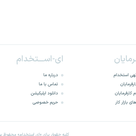
ـرمایان
ای-اســـتخدام
هی استخدام
درباره ما
رفرمایان
تماس با ما
 کارفرمایان
دانلود اپلیکیشن
ای بازار کار
حریم خصوصی
کلیه حقوق برای «ای استخدام» محفوظ بود