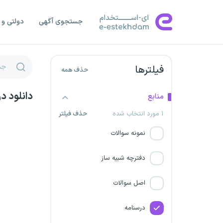
شرکت مجتمع فولاد نیک
جستجوی آگهی
دولتی و 
صدرای توس
موسسه عالی آموزش و پژوهش
فیلترها
حذف همه
مدیریت و برنامه ریزی
دانلود د
منابع
شرکت فولاد مهر سهند
۱ مورد انتخاب شده
حذف فیلتر
تبلیغات اسلامی
نمونه سوالات
فولاد شادگان
دفترچه شبیه ساز
اداره کل پست ایران
اصل سوالات
شرکت فولاد جهان آرا اروند
درسنامه