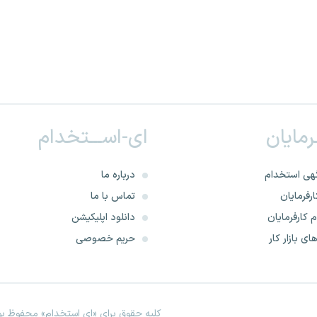
ـرمایان
ای-اســـتخدام
هی استخدام
درباره ما
رفرمایان
تماس با ما
 کارفرمایان
دانلود اپلیکیشن
ای بازار کار
حریم خصوصی
کلیه حقوق برای «ای استخدام» محفوظ بود