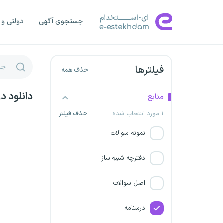
کشور
جستجوی آگهی
دولتی و 
شرکت سامان انرژی اصفهان
تاسیس شرکت های حمل و نقل
فیلترها
حذف همه
بین المللی کالا
دانلود 
شرکت کود شیمیائی اوره لردگان
منابع
۱ مورد انتخاب شده
حذف فیلتر
شرکت پتروشیمی رازی
نمونه سوالات
شرکت مادر تخصصی انرژی
دفترچه شبیه ساز
سینا
اصل سوالات
شرکت کشت و صنعت حکیم
فارابی خوزستان
درسنامه