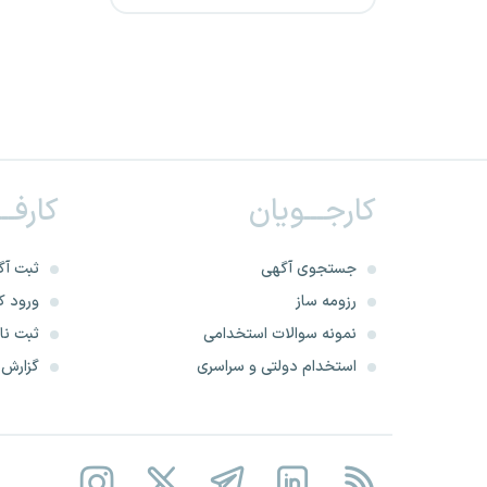
بانک رفاه کارگران
بانک کشاورزی
سازمان امور مالیاتی
وزارت امور خارجه
کارجـــویان
کارفــ
قوه قضاییه
جستجوی آگهی
ثبت آگ
بانک ملت
رزومه ساز
ورود کا
نمونه سوالات استخدامی
ثبت نام
وزارت بهداشت
استخدام دولتی و سراسری
گزارش‌ه
سازمان محیط زیست
بانک تجارت