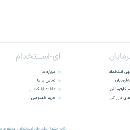
ـرمایان
ای-اســـتخدام
هی استخدام
درباره ما
رفرمایان
تماس با ما
 کارفرمایان
دانلود اپلیکیشن
ای بازار کار
حریم خصوصی
کلیه حقوق برای «ای استخدام» محفوظ بود