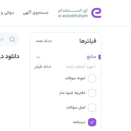
صنایع سیمان غرب
جستجوی آگهی
دولتی و 
جذب هیات علمی
دانشگاه کاشان
فیلترها
حذف همه
توزیع برق استان گلستان
دانلود د
منابع
توزیع نیروی برق کرمان
۱ مورد انتخاب شده
حذف فیلتر
سیمان خزر
نمونه سوالات
نیروگاه سیکل ترکیبی شهید کاوه
دفترچه شبیه ساز
موسسه ستاره مهر صبا
اصل سوالات
شرکت برق منطقه ای تهران
درسنامه