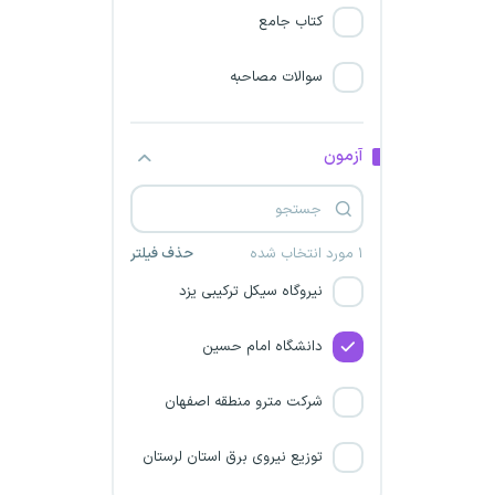
شرکت معراج گستر ماهشهر
کتاب جامع
شرکت قند چناران
سوالات مصاحبه
بابک مس ایرانیان
آزمون
کنکور فرهنگیان
بانک توسعه تعاون
۱ مورد انتخاب شده
حذف فیلتر
نیروگاه سیکل ترکیبی یزد
دانشگاه امام حسین
شرکت مترو منطقه اصفهان
توزیع نیروی برق استان لرستان