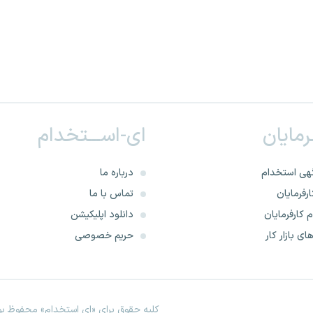
ـرمایان
ای-اســـتخدام
هی استخدام
درباره ما
رفرمایان
تماس با ما
 کارفرمایان
دانلود اپلیکیشن
ای بازار کار
حریم خصوصی
کلیه حقوق برای «ای استخدام» محفوظ بود