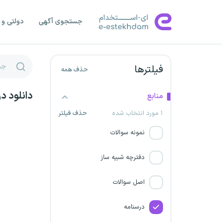
شرکت داوین گستر پاژ
جستجوی آگهی
دولتی و 
شرکت راه اندازی و بهره برداری
صنایع نفت (اویکو)
شرکت چدن کویر خاوران
فیلترها
حذف همه
انستیتو پاستور ایران
دانلود د
منابع
۱ مورد انتخاب شده
حذف فیلتر
استانداری تهران
نمونه سوالات
استانداری همدان
دفترچه شبیه ساز
استانداری مازندران
اصل سوالات
نهاد ریاست جمهوری
درسنامه
استانداری گلستان