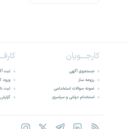
استانداری آذربایجان شرقی
شرکت سیمان قاین
استانداری سیستان و بلوچستان
شرکت فرآورده های نسوز آذر
کارجـــویان
کارفــ
استانداری البرز
جستجوی آگهی
ثبت آگ
استانداری هرمزگان
رزومه ساز
ورود کا
نمونه سوالات استخدامی
ثبت نام
فراخوان تاسیس دفاتر خدمات
استخدام دولتی و سراسری
گزارش‌ه
سلامت
استانداری لرستان
شرکت توسعه و مدیریت بنادر و