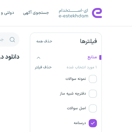
دانشگاه کاشان
جستجوی آگهی
دولتی و 
توزیع برق استان گلستان
توزیع نیروی برق کرمان
فیلترها
حذف همه
سیمان خزر
دانلود د
منابع
نیروگاه سیکل ترکیبی شهید کاوه
۱ مورد انتخاب شده
حذف فیلتر
موسسه ستاره مهر صبا
نمونه سوالات
شرکت برق منطقه ای تهران
دفترچه شبیه ساز
شرکت معراج گستر ماهشهر
اصل سوالات
شرکت قند چناران
درسنامه