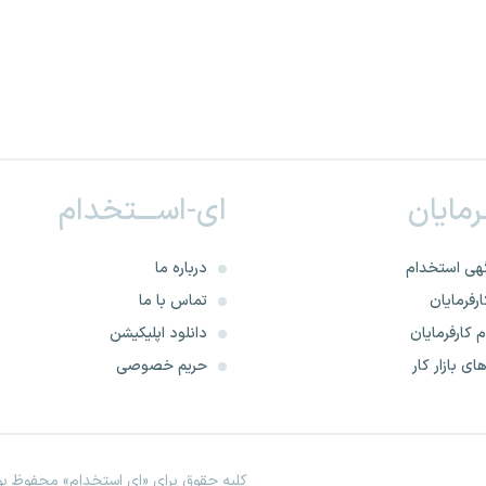
ـرمایان
ای-اســـتخدام
هی استخدام
درباره ما
رفرمایان
تماس با ما
 کارفرمایان
دانلود اپلیکیشن
ای بازار کار
حریم خصوصی
کلیه حقوق برای «ای استخدام» محفوظ بود