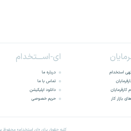
ـرمایان
ای-اســـتخدام
هی استخدام
درباره ما
رفرمایان
تماس با ما
 کارفرمایان
دانلود اپلیکیشن
ای بازار کار
حریم خصوصی
کلیه حقوق برای «ای استخدام» محفوظ بود