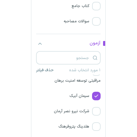
کتاب جامع
شرکت نظم گستران مبین
سوالات مصاحبه
شرکت فولاد آرند لنجان
مدیریت تولید برق منتظر قائم
آزمون
دهیاری های کشور
۱ مورد انتخاب شده
حذف فیلتر
موسسه خدمات حفاظتی و
مراقبتی توسعه امنیت برهان
سیمان آبیک
شرکت نیرو نصر آرمان
هلدینگ پتروفرهنگ