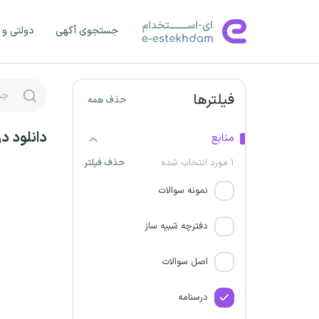
رضوی
جستجوی آگهی
دولتی و 
نسیم نشاط آور صبح فردا
کمیته امداد (شمساما)
فیلترها
حذف همه
شرکت مادر تخصصی تولید
دانلود د
منابع
نیروی برق حرارتی
۱ مورد انتخاب شده
حذف فیلتر
مدیران جوان دولتی
نمونه سوالات
شرکت گهرامداد
دفترچه شبیه ساز
شرکت کار و تامین تهران
اصل سوالات
شرکت های پیمانکاری گاز
درسنامه
خراسان رضوی