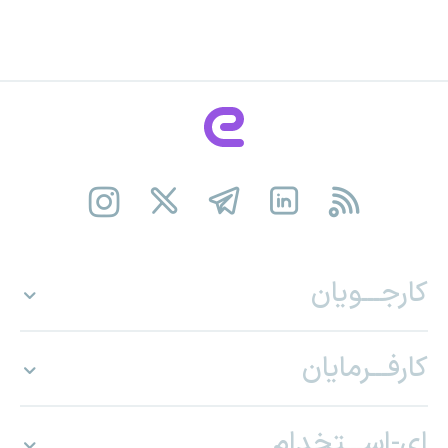
کارجـــویان
کارفـــرمایان
ای-اســـتخدام