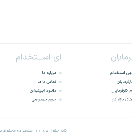
ـرمایان
ای-اســـتخدام
هی استخدام
درباره ما
رفرمایان
تماس با ما
 کارفرمایان
دانلود اپلیکیشن
ای بازار کار
حریم خصوصی
کلیه حقوق برای «ای استخدام» محفوظ بود