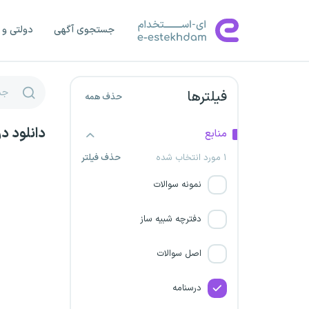
دانشگاه علوم پزشکی شاهرود
جستجوی آگهی
دولتی و 
دانشگاه علوم پزشکی زاهدان
استخدام شرکت حدید پویا
توسن سمنگان
فیلترها
حذف همه
شرکت همیار گهرحدید سیرجان
دانلود د
منابع
۱ مورد انتخاب شده
حذف فیلتر
دانشگاه علوم پزشکی تربت جام
نمونه سوالات
شرکت ذوب آهن اصفهان
دفترچه شبیه ساز
سازمان ملی استاندارد
اصل سوالات
پالایشگاه نفت ستاره خلیج
فارس
درسنامه