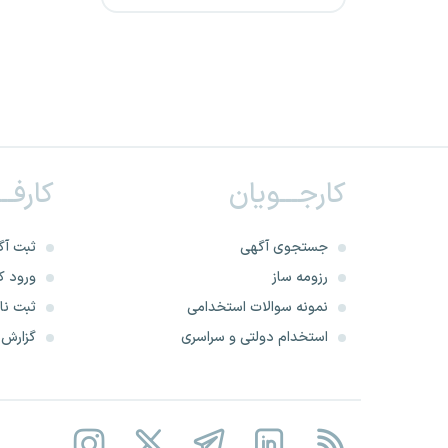
بانک مرکزی جمهوری اسلامی
ایران
بانک صادرات ایران
وزارت جهاد کشاورزی
کارجـــویان
کارفــ
وزارت راه و شهرسازی
جستجوی آگهی
ثبت آگ
کارشناس رسمی دادگستری
رزومه ساز
ورود کا
نمونه سوالات استخدامی
ثبت نام
آستان قدس رضوی
استخدام دولتی و سراسری
گزارش‌ه
سازمان غذا و دارو
تعزیرات حکومتی