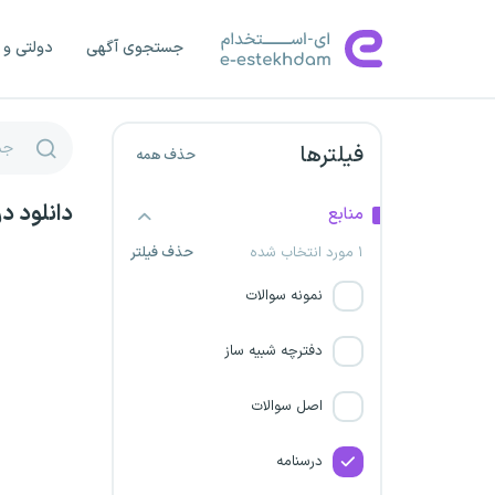
وزارت نفت
جستجوی آگهی
دولتی و 
سازمان سنجش آموزش کشور
بانک ملی ایران
فیلترها
حذف همه
شرکت فرودگاه‌های کشور
دانلود د
منابع
بانک رفاه کارگران
۱ مورد انتخاب شده
حذف فیلتر
بانک کشاورزی
نمونه سوالات
سازمان امور مالیاتی
دفترچه شبیه ساز
وزارت امور خارجه
اصل سوالات
قوه قضاییه
درسنامه