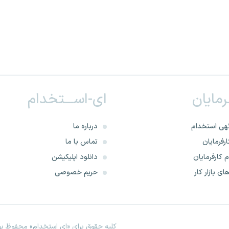
ـرمایان
ای-اســـتخدام
هی استخدام
درباره ما
رفرمایان
تماس با ما
 کارفرمایان
دانلود اپلیکیشن
ای بازار کار
حریم خصوصی
کلیه حقوق برای «ای استخدام» محفوظ بود