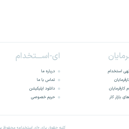
ـرمایان
ای-اســـتخدام
هی استخدام
درباره ما
رفرمایان
تماس با ما
 کارفرمایان
دانلود اپلیکیشن
ای بازار کار
حریم خصوصی
کلیه حقوق برای «ای استخدام» محفوظ بود