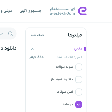
سازمان نظام مهندسی کشاورزی
جستجوی آگهی
دولتی و 
مجتمع صنعتی ذوب آهن
پاسارگاد
فیلترها
حذف همه
شرکت فولاد بوتیای ایرانیان
دانلود د
منابع
شرکت های مادر تخصصی
۱ مورد انتخاب شده
حذف فیلتر
توانیر و مهندسی آب و فاضلاب کشور
نمونه سوالات
مجتمع فولاد روهینا جنوب
دفترچه شبیه ساز
شرکت صنایع معدنی فولاد
سنگان خراسان
اصل سوالات
فولاد خراسان
درسنامه