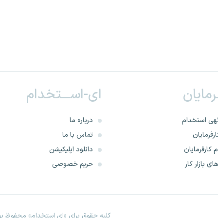
ـرمایان
ای-اســـتخدام
هی استخدام
درباره ما
رفرمایان
تماس با ما
 کارفرمایان
دانلود اپلیکیشن
ای بازار کار
حریم خصوصی
کلیه حقوق برای «ای استخدام» محفوظ بود