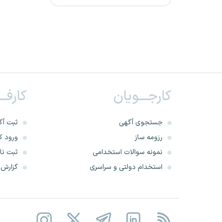
معلولین
سازمان ثبت اسناد و املاک
کشور
نیروی زمینی ارتش
کارجـــویان
کارفــ
نیروی پدافند هوایی ارتش
جستجوی آگهی
ثبت آگ
پیشگامان فولاد شرق
رزومه ساز
ورود کا
نمونه سوالات استخدامی
ثبت نام
فرزندان شهدا و فرزندان
استخدام دولتی و سراسری
گزارش‌ه
جانبازان بالای 70 درصد
انتخاب سردفتر دفتر اسناد
رسمی