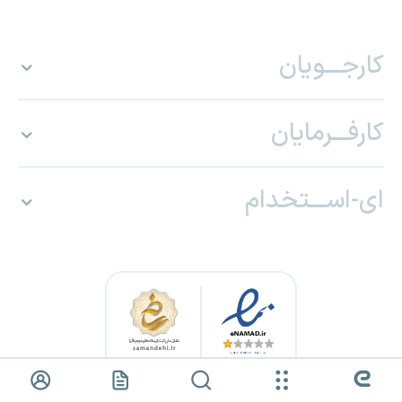
کارجـــویان
کارفـــرمایان
ای-اســـتخدام