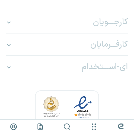
کارجـــویان
کارفـــرمایان
ای-اســـتخدام