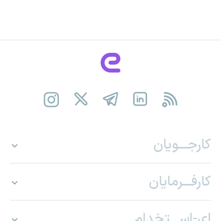
کارجـــویان
کارفـــرمایان
ای-اســـتخدام