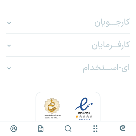
کارجـــویان
کارفـــرمایان
ای-اســـتخدام