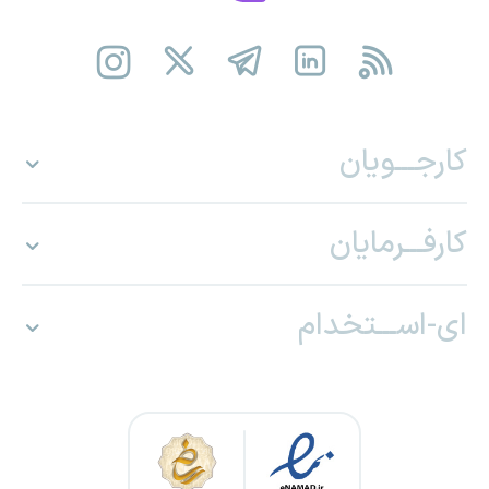
کارجـــویان
کارفـــرمایان
ای-اســـتخدام