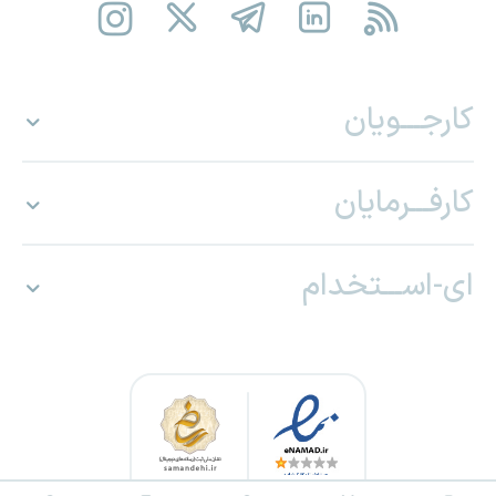
کارجـــویان
کارفـــرمایان
ای-اســـتخدام