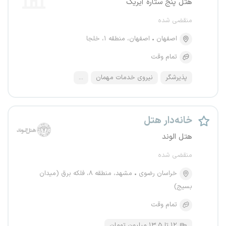
هتل پنج ستاره آیریک
منقضی شده
اصفهان
اصفهان، منطقه ۱، خلجا
تمام وقت
پذیرشگر
نیروی خدمات مهمان
...
خانه‌دار هتل
هتل الوند
منقضی شده
خراسان رضوی
مشهد، منطقه ۸، فلکه برق (میدان
بسیج)
تمام وقت
۱۲ تا ۱۳.۵ میلیون تومان