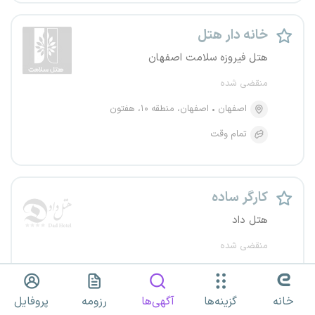
خانه دار هتل
هتل فیروزه سلامت اصفهان
منقضی شده
اصفهان
اصفهان، منطقه ۱۰، هفتون
تمام وقت
کارگر ساده
هتل داد
منقضی شده
یزد
یزد
تمام وقت
خانه
گزینه‌ها
آگهی‌ها
رزومه
پروفایل