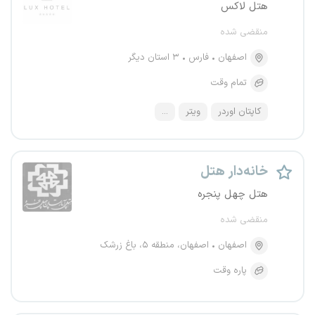
هتل لاکس
منقضی شده
اصفهان
فارس
۳ استان دیگر
تمام وقت
کاپتان اوردر
ویتر
...
خانه‌دار هتل
هتل چهل پنجره
منقضی شده
اصفهان
اصفهان، منطقه ۵، باغ زرشک
پاره وقت