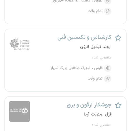
تهران
منطقه ۱۸، هفده شهریور
تمام وقت
کارشناس و تکنسین فنی
اروند تبدیل انرژی
منقضی شده
فارس
شهرک صنعتی بزرگ شیراز
تمام وقت
جوشکار آرگون و برق
قزل صنعت آریا
منقضی شده