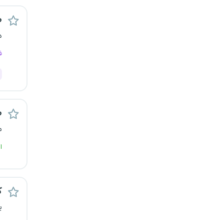
کرج
ط
د
کردستان
ف
کرمان
کرمانشاه
کهگیلویه و بویراحمد
ط
م
گرگان
ا
گلستان
گیلان
ک
ی
یاسوج