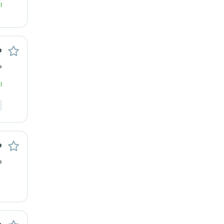
ا
یزد
خارج از کشور
ط
ط
ا
ط
م