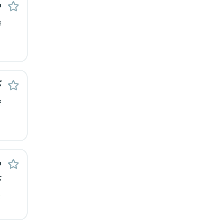
ط
قزوین
ی
قم
لرستان
ک
مازندران
م
مرکزی
مشهد
هرمزگان
ط
ک
همدان
ا
چهارمحال و بختیاری