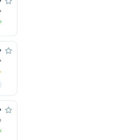
ط
م
ا
ط
م
ج
ط
ی
ا