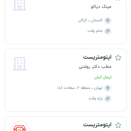
عینک دیاکو
گلستان
گرگان
تمام وقت
اپتومتریست
مطب دکتر روشنی
ارسال آسان
تهران
منطقه ۲، سعادت آباد
پاره وقت
اپتومتریست