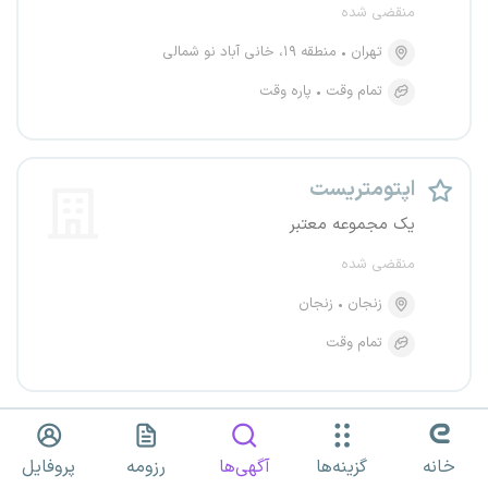
منقضی شده
تهران
منطقه ۱۹، خانی آباد نو شمالی
تمام وقت
پاره وقت
اپتومتریست
یک مجموعه معتبر
منقضی شده
زنجان
زنجان
تمام وقت
اپتومتریست
خانه
گزینه‌ها
آگهی‌ها
رزومه
پروفایل
یک مجموعه معتبر