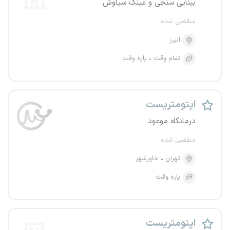
بینایی سنجی و عینک سیاوش
منقضی شده
البرز
تمام وقت
پاره وقت
اپتومتریست
درمانگاه موعود
منقضی شده
تهران
خاورشهر
پاره وقت
اپتومتریست