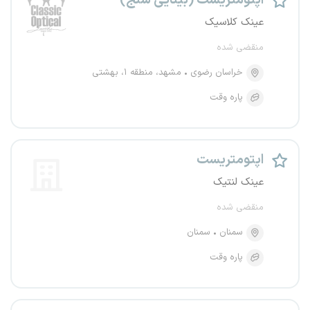
اپتومتریست (بینایی سنج)
عینک کلاسیک
منقضی شده
خراسان رضوی
مشهد، منطقه ۱، بهشتی
پاره وقت
اپتومتریست
عینک لنتیک
منقضی شده
سمنان
سمنان
پاره وقت