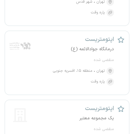
تهران
شهر قدس
پاره وقت
اپتومتریست
درمانگاه جوادالائمه (ع)
منقضی شده
تهران
منطقه ۱۵، افسریه جنوبی
پاره وقت
اپتومتریست
یک مجموعه معتبر
منقضی شده