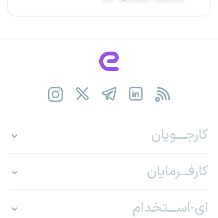
کارجـــویان
کارفـــرمایان
ای-اســـتخدام