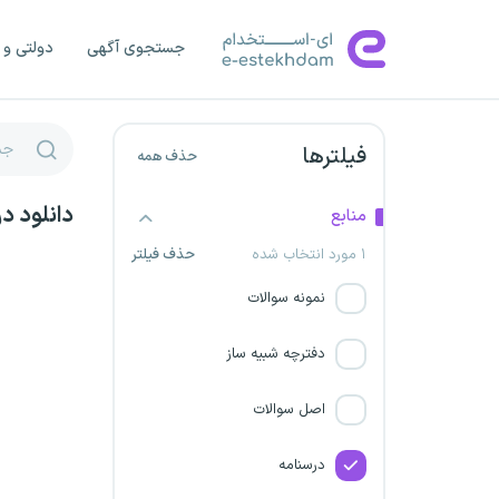
شرکت مدیریت تولید برق ری
جستجوی آگهی
دولتی و 
شرکت‌ پگاه انرژی پارسیان
اخذ پروانه مشاوره خانواده
فیلترها
حذف همه
شرکت فراز گستران عرصه پیشرو
دانلود د
منابع
شرکت مهندسی فن آور معادن
۱ مورد انتخاب شده
حذف فیلتر
و فلزات
نمونه سوالات
سد و نیروگاه شهید عباسپور
دفترچه شبیه ساز
شرکت خدماتی پشتیبانی رفاه
پردیس
اصل سوالات
دانشگاه تربیت مدرس
درسنامه