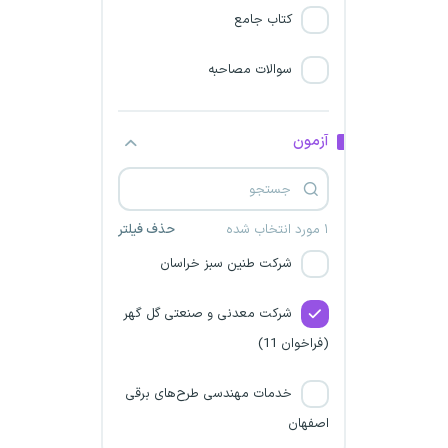
زرین بهشاد سینا
کتاب جامع
شرکت فنی خدماتی بافت ستاره
سوالات مصاحبه
شرکت توزیع برق زنجان
آزمون
گروه صنعتی بارز
شرکت نفت و گاز زاگرس جنوبی
۱ مورد انتخاب شده
حذف فیلتر
شرکت طنین سبز خراسان
شرکت معدنی و صنعتی گل گهر
(فراخوان 11)
خدمات مهندسی طرح‌های برقی
اصفهان