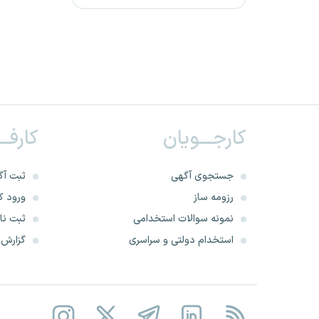
گروه هتل های رکسان
شرکت سیمان فارس
شرکت توزیع برق کرمان
شرکت توزیع برق اردبیل
کارجـــویان
کارفــ
شرکت معدنی و صنعتی گل گهر
جستجوی آگهی
ثبت آگ
(فراخوان 7)
رزومه ساز
ورود کا
شرکت برق استان سیستان و
نمونه سوالات استخدامی
ثبت نام
بلوچستان
استخدام دولتی و سراسری
گزارش‌ه
شرکت برق منطقه ای هرمزگان
شرکت قند تربت حیدریه