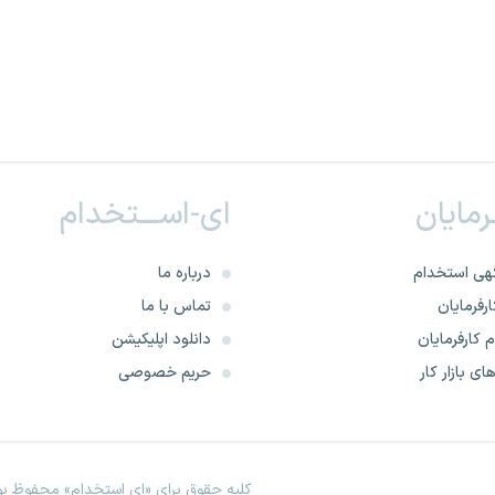
ـرمایان
ای-اســـتخدام
هی استخدام
درباره ما
رفرمایان
تماس با ما
 کارفرمایان
دانلود اپلیکیشن
ای بازار کار
حریم خصوصی
کلیه حقوق برای «ای استخدام» محفوظ بود