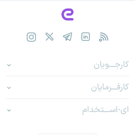
کارجـــویان
کارفـــرمایان
ای-اســـتخدام