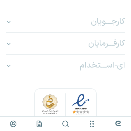
کارجـــویان
کارفـــرمایان
ای-اســـتخدام