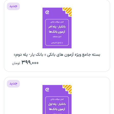
جدید
بسته جامع ویژه آزمون های بانکی « بانک یار- پله دوم»
۳۹۹
,۰۰۰
تومان
جدید